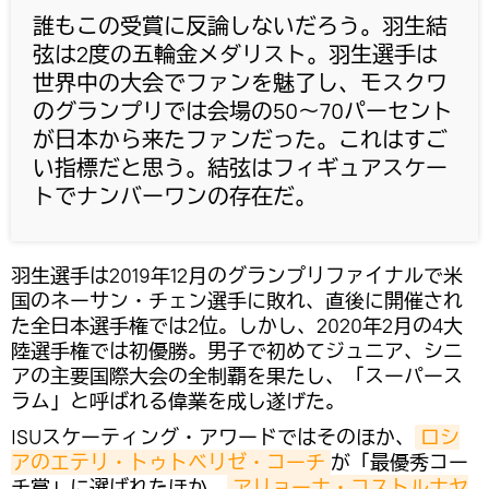
誰もこの受賞に反論しないだろう。羽生結
弦は2度の五輪金メダリスト。羽生選手は
世界中の大会でファンを魅了し、モスクワ
のグランプリでは会場の50～70パーセント
が日本から来たファンだった。これはすご
い指標だと思う。結弦はフィギュアスケー
トでナンバーワンの存在だ。
羽生選手は2019年12月のグランプリファイナルで米
国のネーサン・チェン選手に敗れ、直後に開催され
た全日本選手権では2位。しかし、2020年2月の4大
陸選手権では初優勝。男子で初めてジュニア、シニ
アの主要国際大会の全制覇を果たし、「スーパース
ラム」と呼ばれる偉業を成し遂げた。
ISUスケーティング・アワードではそのほか、
ロシ
アのエテリ・トゥトベリゼ・コーチ
が「最優秀コー
チ賞」に選ばれたほか、
アリョーナ・コストルナヤ