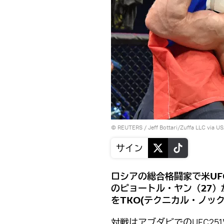
©
REUTERS
/ Jeff Bottari/Zuffa LLC via 
サイン
ロシアの総合格闘家で米UF
のピョートル・ヤン（27）
をTKO(テクニカル・ノッ
対戦はアブダビでのUFC2