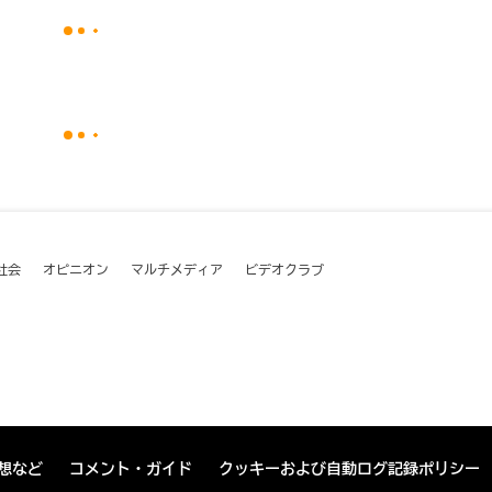
社会
オピニオン
マルチメディア
ビデオクラブ
想など
コメント・ガイド
クッキーおよび自動ログ記録ポリシー