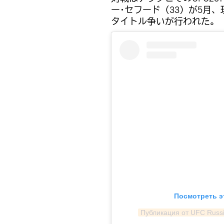
ー･セフード（33）が5月
タイトル争いが行われた。
Посмотреть э
Публикация от UFC Russi