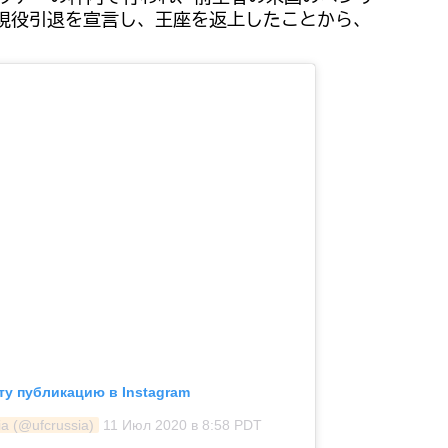
、現役引退を宣言し、王座を返上したことから、
ту публикацию в Instagram
a (@ufcrussia)
11 Июл 2020 в 8:58 PDT