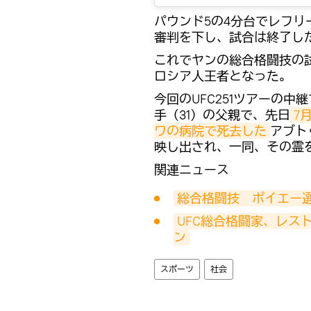
パウンド5の4分台でレフリ
審判を下し、試合は終了し
これでヤンの総合格闘技の試
ロシア人王者となった。
今回のUFC251ツアーの
手（31）の父親で、先日
7
ワの病院で死去した
アブト
映し出され、一同、その霊
関連ニュース
総合格闘技　ポイエー選手 
UFC総合格闘家、レス
ン
スポーツ
社会