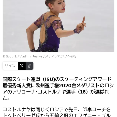
© Sputnik / Vladimir Pesnya
/
メディアバンクへ移行
サイン
国際スケート連盟（ISU)のスケーティングアワード
最優秀新人賞に欧州選手権2020金メダリストのロシ
アのアリョーナ･コストルナヤ選手（16）が選ばれ
た。
コストルナヤは同じくロシアで先日、師事コーチを
トゥトベリーゼ氏から五輪２冠のエフゲニー・プル