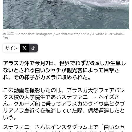
© 写真 :
Screenshot: Instagram / worldtravelstephanie
/
A white killer whale?
Yes!
サイン
アラスカ沖で今月7日、世界でわずか5頭しか生息し
ないとされる白いシャチが観光客によって目撃さ
れ、その様子がカメラに収められた。
この動画を撮影したのは、アラスカ大学フェアバン
クス校の大学院生であるステファニー・ヘイズさ
ん。クルーズ船に乗ってアラスカのクイウ島とクプ
リアノフ島近くを航海していた際、偶然遭遇したと
いう。
ステファニーさんはインスタグラム上で「白いシャ