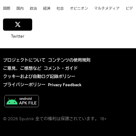
国際
国内
政治
経済
社会
オピニオン
マルチメディア
ビデ
Twitter
プロジェクトについて
コンテンツの使用規則
ご意見、ご感想など
コメント・ガイド
クッキーおよび自動ログ記録ポリシー
プライバシーポリシー
Privacy Feedback
© 2026 Sputnik 全ての権利は保護されています。 18+