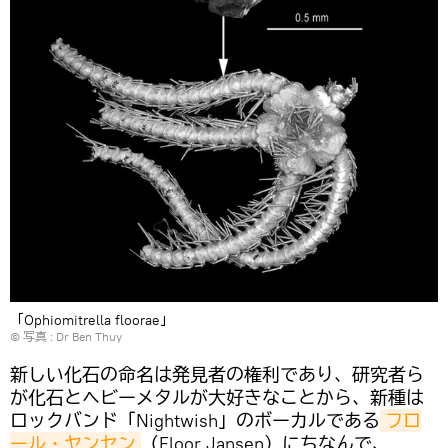
「Ophiomitrella floorae」
© 写真 :
Dr Ben Thuy
新しい化石の命名は発見者の権利であり、研究者ら
が化石とヘビーメタルが大好きなことから、新種は
ロックバンド「Nightwish」のボーカルである
フロ
ール・ヤンセン
（Floor Jansen）にちなんで、