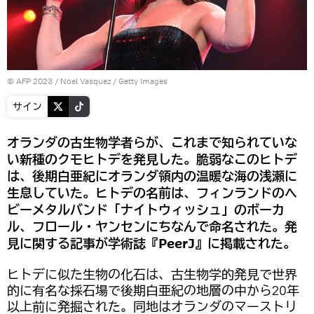
© AFP 2023 / Noel Vasquez / Getty Images
サイン
オランダの古生物学者らが、これまで知られていな
い新種のクモヒトデを発見した。脆弱なこのヒトデ
は、後期白亜紀にオランダ領内の温暖な海の浅瀬に
生息していた。ヒトデの名前は、フィンランドのヘ
ビーメタルバンド「ナイトウィッシュ」のボーカ
ル、フロール・ヤンセンにちなんで命名された。発
見に関する記事が学術誌『PeerJ』に掲載された。
ヒトデに似た生物の化石は、古生物学的発見で世界
的に有名な採石場で後期白亜紀の地層の中から20年
以上前に発掘された。同地はオランダのマーストリ