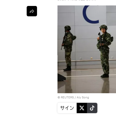
©
REUTERS
/ Aly Song
サイン