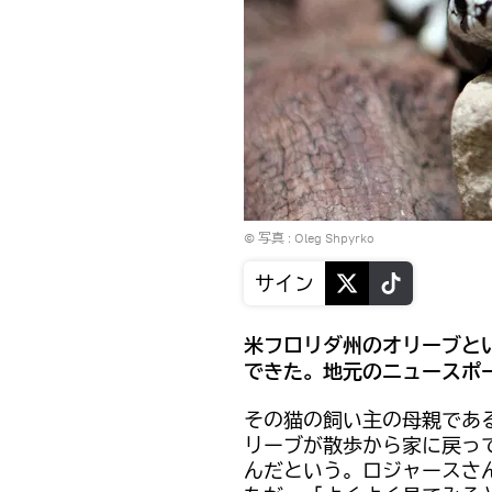
© 写真 :
Oleg Shpyrko
サイン
米フロリダ州のオリーブと
できた。地元のニュースポータ
その猫の飼い主の母親であ
リーブが散歩から家に戻っ
んだという。ロジャースさ