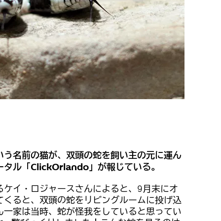
いう名前の猫が、双頭の蛇を飼い主の元に運ん
ル「ClickOrlando」が報じている。
るケイ・ロジャースさんによると、9月末にオ
てくると、双頭の蛇をリビングルームに投げ込
ん一家は当時、蛇が怪我をしていると思ってい