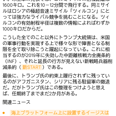
1600キロ。これを10－12分間で飛行する。同ミサイ
ルはロシアの極超音速ミサイル「ツィルコン」にと
っては強力なライバル競争を挑むことになる。ツィ
ルコンの有効射程半径は複数の情報によればわずか
1000キロだからだ。
こうした全てのこと以外にトランプ大統領は、米国
の軍事行動を実現する上で様々な形で障害となる制
限を全て取り除こうと躍起になっている。これに相
当するのが2019年に失効した中距離核戦力全廃条約
（INF）、それと延長の行方が見えない新戦略兵器削
減条約（
新START
）である。
最後に、トランプ氏の約束上履行されずに残ってい
るのがアフガニスタン、シリアに残る駐留軍の撤退
だ。だがトランプ氏はこの整理をつけようと思え
ば、任期終了までまだ2か月がある。
関連ニュース
海上プラットフォーム上に設置するイージスは