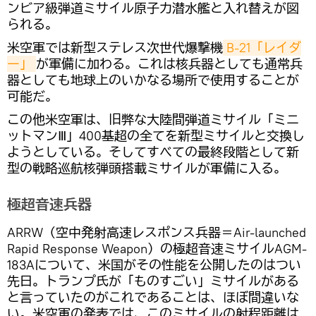
ンビア級弾道ミサイル原子力潜水艦と入れ替えが図
られる。
米空軍では新型ステレス次世代爆撃機
B-21「レイダ
ー」
が軍備に加わる。これは核兵器としても通常兵
器としても地球上のいかなる場所で使用することが
可能だ。
この他米空軍は、旧弊な大陸間弾道ミサイル「ミニ
ットマンⅢ」400基超の全てを新型ミサイルと交換し
ようとしている。そしてすべての最終段階として新
型の戦略巡航核弾頭搭載ミサイルが軍備に入る。
極超音速兵器
ARRW（空中発射高速レスポンス兵器＝Air-launched
Rapid Response Weapon）の極超音速ミサイルAGM-
183Aについて、米国がその性能を公開したのはつい
先日。トランプ氏が「ものすごい」ミサイルがある
と言っていたのがこれであることは、ほぼ間違いな
い。米空軍の発表では、このミサイルの射程距離は