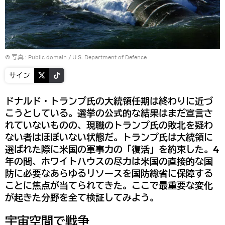
© 写真 :
Public domain / U.S. Department of Defence
サイン
ドナルド・トランプ氏の大統領任期は終わりに近づ
こうとしている。選挙の公式的な結果はまだ宣言さ
れていないものの、現職のトランプ氏の敗北を疑わ
ない者はほぼいない状態だ。トランプ氏は大統領に
選ばれた際に米国の軍事力の「復活」を約束した。4
年の間、ホワイトハウスの尽力は米国の直接的な国
防に必要なあらゆるリソースを国防総省に保障する
ことに焦点が当てられてきた。ここで最重要な変化
が起きた分野を全て検証してみよう。
宇宙空間で戦争