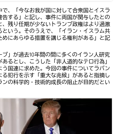
中で、「今なお我が国に対して合衆国とイスラ
警告する」と記し、事件に両国が関与したとの
と、残り任期が少ないトランプ政権はより過激
るという。そのうえで、「イラン・イスラム共
ためにあらゆる措置を講じる権利がある」と記
ープ」が過去10年間の間に多くのイラン人研究
があるとし、こうした「非人道的なテロ行為」
よう国連に求めた。今回の事件についてラバン
よる犯行を示す「重大な兆候」があると指摘し
ランの科学的・技術的成長の阻止が目的だとい