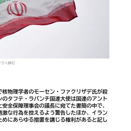
ンクへ移行
で核物理学者のモーセン・ファクリザデ氏が殺
ンのタフテ・ラバンチ国連大使は国連のアント
と安全保障理事会の議長に宛てた書簡の中で、
過激な行為を控えるよう警告したほか、イラン
ためにあらゆる措置を講じる権利があると記し