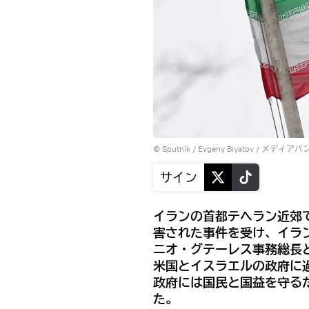
© Sputnik / Evgeny Biyatov
/
メディアバ
サイン
イランの首都テヘラン近郊
害された事件を受け、イラ
ニオ・グテーレス事務総長
米国とイスラエルの政府に
政府には国民と国益を守る
た。