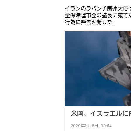
イランのラバンチ国連大使
全保障理事会の議長に宛て
行為に警告を発した。
米国、イスラエルにF
2020年11月8日, 00:54