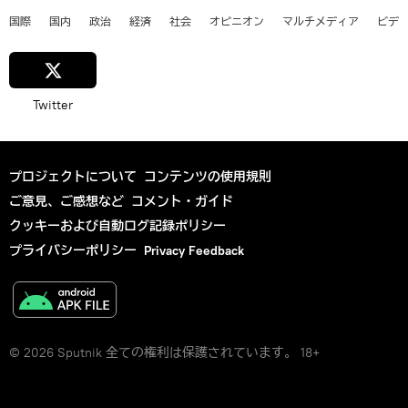
国際
国内
政治
経済
社会
オピニオン
マルチメディア
ビデ
Twitter
プロジェクトについて
コンテンツの使用規則
ご意見、ご感想など
コメント・ガイド
クッキーおよび自動ログ記録ポリシー
プライバシーポリシー
Privacy Feedback
© 2026 Sputnik 全ての権利は保護されています。 18+