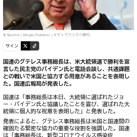
© Sputnik / Sergey Pyatakov
/
メディアバンクへ移行
サイン
国連のグテレス事務総長は、米大統領選で勝利を宣
言した民主党のバイデン氏と電話会談し、共通課題
との戦いで米国と協力する用意があることを表明し
た。国連広報局が発表した。
国連は「事務総長は本日、大統領に選ばれたジョ
ー・バイデン氏と協議したことを喜び、選ばれた大
統領に個人的な祝意を表明した」と発表した。
発表によると、グテレス事務総長は米国と国連間の
確固たる緊密な協力の重要な役割を強調した。国連
は「事務総長は、新型コロナウイルス感染症