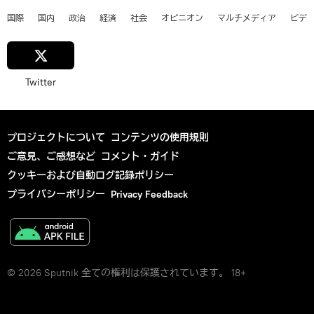
国際
国内
政治
経済
社会
オピニオン
マルチメディア
ビデ
Twitter
プロジェクトについて
コンテンツの使用規則
ご意見、ご感想など
コメント・ガイド
クッキーおよび自動ログ記録ポリシー
プライバシーポリシー
Privacy Feedback
© 2026 Sputnik 全ての権利は保護されています。 18+