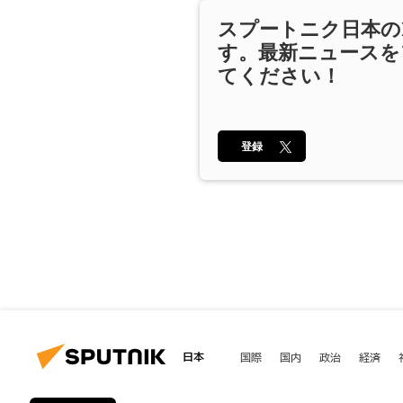
スプートニク日本の
す。最新ニュースを
てください！
登録
日本
国際
国内
政治
経済