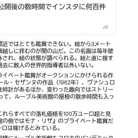
公開後の数時間でインスタに何百件
間近ではとても鑑賞できない。絵から3メート
頭越しに拝むのが関の山だ。この名画は毎年壁
外され、絵の状態が調べられる。絵と直に接す
過去に数人の世界的指導者以外いない。
ライベート鑑賞がオークションにかけられる作
ール・セザンヌの作品（1962年）、ヴァシュロ
注時計があるほか、変わった趣向ではストリー
立って、ルーブル美術館の屋根の散歩時間も入っ
れらすべての落札価格を100万ユーロ超と見
館の側ではモナ・リザ』のプライベート鑑賞だ
ーロは稼げるとみている。