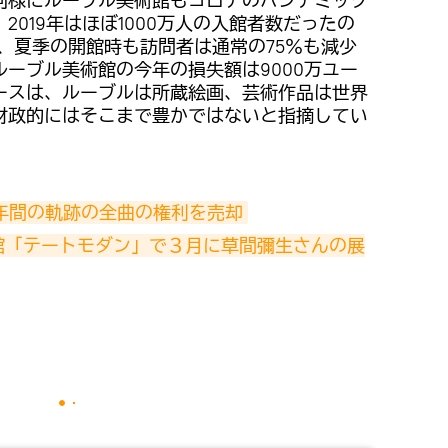
同様にルーブル美術館もコロナのパンデミック
019年はほぼ1000万人の入館者数だったの
で、夏季の開館時も訪問者は通常の75％も減少
ーブル美術館の今年の損失額は9000万ユー
ースは、ルーブルは所蔵絵画、芸術作品は世界
財政的にはそこまで豊かではないと指摘してい
年間の軌跡の全曲の権利を売却
館「テートモダン」で３月に草間彌生さんの展