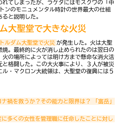
われてしまったが、ラケタにはモスクワの「中
5トンのモニュメンタル時計の世界最大の仕組
あると説明した。
ム大聖堂で大きな火災
トルダム大聖堂で火災
が発生した。火は大聖
燃焼。最終的に火が消し止められたのは翌日の
、火の場所によっては明け方まで懸命な消火活
元と格闘した。この大火事により、３人が被災
エル・マクロン大統領は、大聖堂の復興には５
ロナ禍を救うか？その能力と限界は？ 「富岳」
度に多くの女性を管理職に任命したことに対し