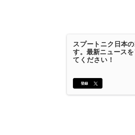
スプートニク日本の
す。最新ニュースを
てください！
登録