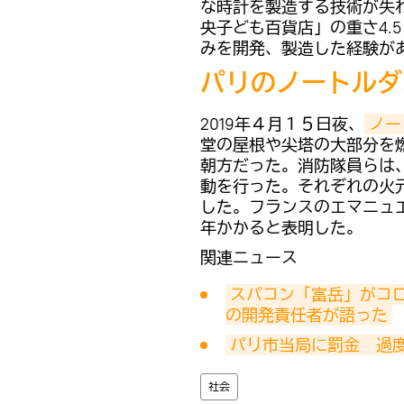
な時計を製造する技術が失
央子ども百貨店」の重さ4.
みを開発、製造した経験が
パリのノートルダ
2019年４月１５日夜、
ノー
堂の屋根や尖塔の大部分を
朝方だった。消防隊員らは
動を行った。それぞれの火
した。フランスのエマニュ
年かかると表明した。
関連ニュース
スパコン「富岳」がコ
の開発責任者が語った
パリ市当局に罰金　過
社会