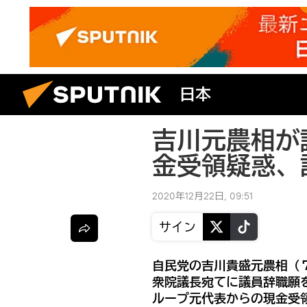
日本
吉川元農相が
金受領疑惑、
2020年12月22日, 09:51
サイン
自民党の吉川貴盛元農相（
衆院議長宛てに議員辞職願
ループ元代表からの現金受