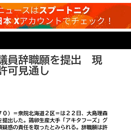
議員辞職願を提出 現
許可見通し
７０）＝衆院北海道２区＝は２２日、大島理森
を提出した。鶏卵生産大手「アキタフーズ」グ
領疑惑の責任を取ったとみられる。辞職願は許