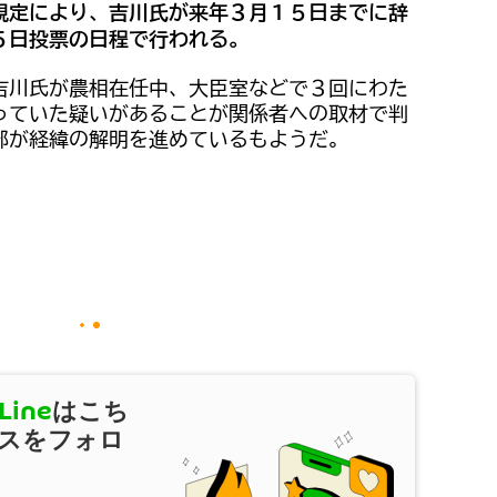
規定により、吉川氏が来年３月１５日までに辞
５日投票の日程で行われる。
吉川氏が農相在任中、大臣室などで３回にわた
っていた疑いがあることが関係者への取材で判
部が経緯の解明を進めているもようだ。
Line
はこち
スをフォロ