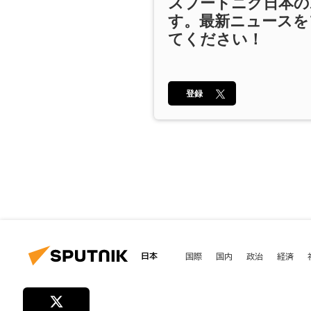
スプートニク日本の
す。最新ニュースを
てください！
登録
日本
国際
国内
政治
経済