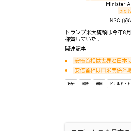
Minister A
pic.
— NSC (
トランプ米大統領は今年8
称賛していた。
関連記事
安倍首相は世界と日本
安倍首相は日米関係と
政治
国際
米国
ドナルド・ト