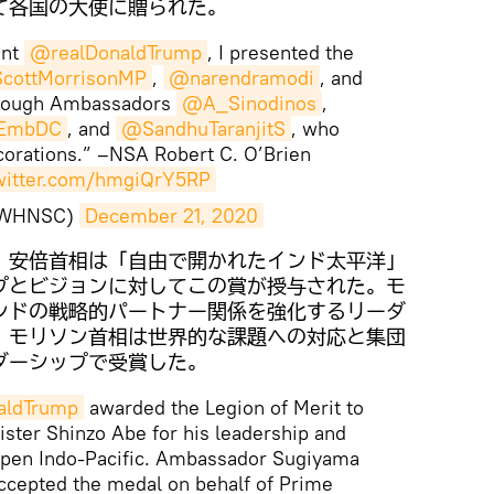
て各国の大使に贈られた。
ent
@realDonaldTrump
, I presented the
cottMorrisonMP
,
@narendramodi
, and
hrough Ambassadors
@A_Sinodinos
,
EmbDC
, and
@SandhuTaranjitS
, who
corations.” –NSA Robert C. O’Brien
twitter.com/hmgiQrY5RP
@WHNSC)
December 21, 2020
と、安倍首相は「自由で開かれたインド太平洋」
プとビジョンに対してこの賞が授与された。モ
ンドの戦略的パートナー関係を強化するリーダ
、モリソン首相は世界的な課題への対応と集団
ダーシップで受賞した。
aldTrump
awarded the Legion of Merit to
ster Shinzo Abe for his leadership and
 open Indo-Pacific. Ambassador Sugiyama
ccepted the medal on behalf of Prime