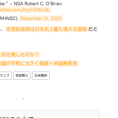
be.” – NSA Robert C. O’Brien
twitter.com/HnjYS14m3L
@WHNSC)
December 21, 2020
月、
安倍前首相は日本史上最も偉大な首相
だと
に何を残したのか？
地域の平和に大きく貢献＝米国務長官
ランプ
安倍晋三
日米関係