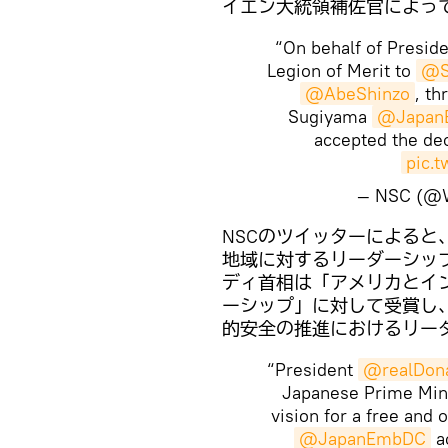
イエン大統領補佐官によっ
“On behalf of Presid
Legion of Merit to
@S
@AbeShinzo
, t
Sugiyama
@Japan
accepted the de
pic.
— NSC (
NSCのツイッターによる
地域に対するリーダーシッ
ディ首相は「アメリカとイ
ーシップ」に対して受賞し
的安全の推進におけるリー
“President
@realDon
Japanese Prime Mini
vision for a free and
@JapanEmbDC
a