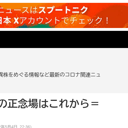
異株をめぐる情報など最新のコロナ関連ニュ
の正念場はこれから＝
2年5月4日, 22:36
)