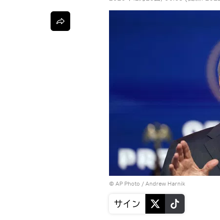
© AP Photo / Andrew Harnik
サイン