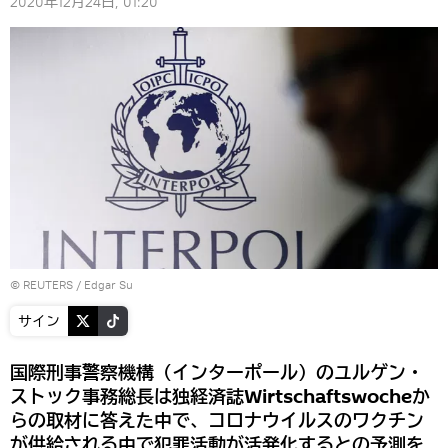
2020年12月24日, 01:20
©
REUTERS
/ Edgar Su
サイン
国際刑事警察機構（インターポール）のユルゲン・
ストック事務総長は独経済誌Wirtschaftswocheか
らの取材に答えた中で、コロナウイルスのワクチン
が供給される中で犯罪活動が活発化するとの予測を