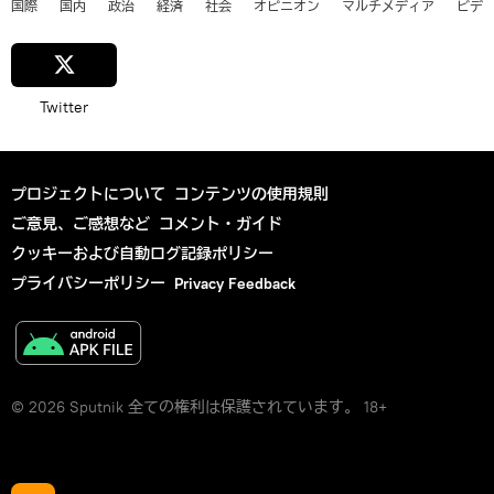
国際
国内
政治
経済
社会
オピニオン
マルチメディア
ビデ
Twitter
プロジェクトについて
コンテンツの使用規則
ご意見、ご感想など
コメント・ガイド
クッキーおよび自動ログ記録ポリシー
プライバシーポリシー
Privacy Feedback
© 2026 Sputnik 全ての権利は保護されています。 18+