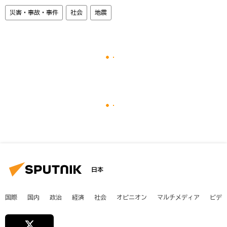
災害・事故・事件
社会
地震
日本
国際
国内
政治
経済
社会
オピニオン
マルチメディア
ビデ