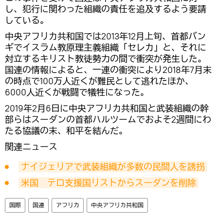
し、犯行に関わった組織の責任を追及するよう要請
している。
中央アフリカ共和国では2013年12月上旬、首都バン
ギでイスラム教原理主義組織「セレカ」と、それに
対立するキリスト教徒勢力の間で衝突が発生した。
国連の情報によると、一連の衝突により2018年7月末
の時点で100万人近くが難民として逃れたほか、
6000人近くが戦闘で犠牲になった。
2019年2月6日に中央アフリカ共和国と武装組織の幹
部らはスーダンの首都ハルツームでおよそ2週間にわ
たる協議の末、和平を結んだ。
関連ニュース
ナイジェリアで武装組織が多数の民間人を誘拐
米国　テロ支援国リストからスーダンを削除
国際
国連
アフリカ
中央アフリカ共和国