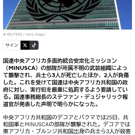
©
REUTERS
/ Carlo Allegri
サイン
国連中央アフリカ多面的統合安定化ミッション
（MINUSCA）の部隊が所属不明の武装組織によっ
て襲撃され、兵士ら3人が死亡したほか、2人が負傷
した。これを受けて国連は中央アフリカ共和国の政
府に対し、実行犯を厳重に処罰するよう要請してい
る。国連事務総長のステファン・デュジャリック報
道官が発表した声明で明らかになった。
中央アフリカ共和国のデコアとバクマでは25日、共
和国軍とMINUSCAの部隊が襲撃された。デコアでは
東アフリカ・ブルンジ共和国出身の兵士ら3人が殺害