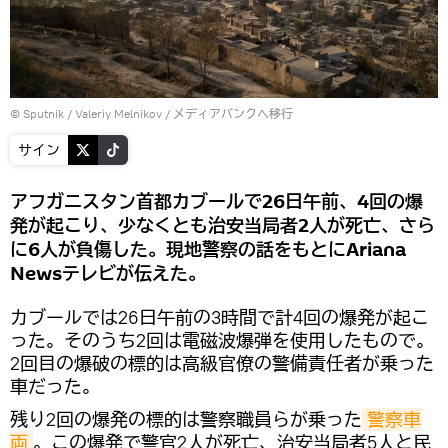
© Sputnik / Valeriy Melnikov
/
メディアバンクへ移行
サイン
アフガニスタン首都カブールで26日午前、4回の爆
発が起こり、少なくとも治安当局者2人が死亡、さら
に6人が負傷した。現地警察の話をもとにAriana
Newsテレビが伝えた。
カブールでは26日午前の3時間で計4回の爆発が起こ
った。そのうち2回は電磁波爆弾を使用したもので。
2回目の爆破の標的は高級官僚の警備責任者が乗った
車だった。
残り2回の爆発の標的は警察職員らが乗った
警察車
両
。この爆発で警官2人が死亡、治安当局者5人と民