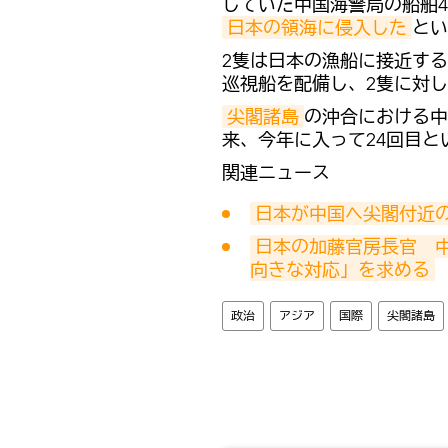
していた中国海警局の船舶
日本の領海に侵入した
とい
2隻は日本の漁船に接近す
巡視船を配備し、2隻に対
尖閣諸島
の沖合における中
来、今年に入って24回目と
関連ニュース
日本が中国へ尖閣付近
日本の加藤官房長官　
向きな対応」を求める
政治
アジア
国際
尖閣諸島