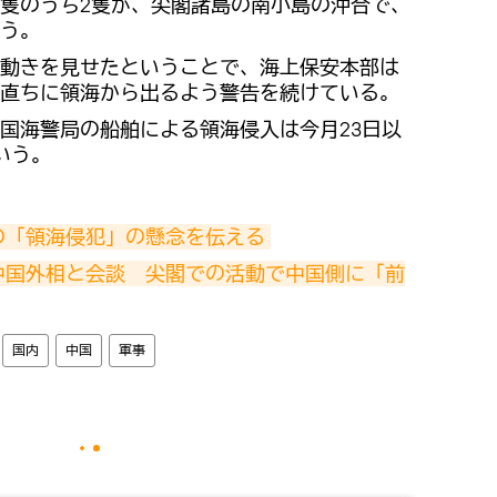
4隻のうち2隻が、尖閣諸島の南小島の沖合で、
う。
る動きを見せたということで、海上保安本部は
し直ちに領海から出るよう警告を続けている。
国海警局の船舶による領海侵入は今月23日以
いう。
の「領海侵犯」の懸念を伝える
中国外相と会談　尖閣での活動で中国側に「前
国内
中国
軍事