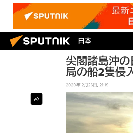
日本
尖閣諸島沖の
局の船2隻侵
2020年12月26日, 21:19