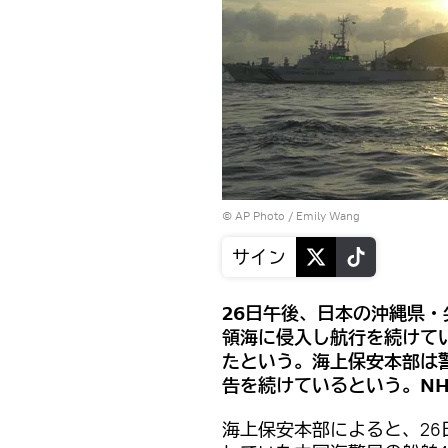
© AP Photo / Emily Wang
サイン
26日午後、日本の沖縄県
領海に侵入し航行を続けて
たという。海上保安本部は
告を続けているという。N
海上保安本部によると、26