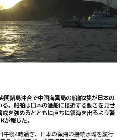
・尖閣諸島沖合で中国海警局の船舶2隻が日本の
いる。船舶は日本の漁船に接近する動きを見せ
警戒を強めるとともに直ちに領海を出るよう警
HKが報じた。
日午後4時過ぎ、日本の領海の接続水域を航行