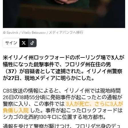
© Sputnik / Vitaliy Belousov
/
メディアバンクへ移行
サイン
米イリノイ州ロックフォードのボーリング場で3人が
犠牲になった銃撃事件で、フロリダ州在住の男
（37）が容疑者として逮捕された。イリノイ州警察
が27日、現地メディアに明らかにした。
CBS放送の情報によると、イリノイ州では現地時間
26日の18時55分頃に発砲事件が起こったとの通報が
警察に入り、この事件では
3人が死亡、さらに3人が
負傷し入院
した。事件が起こったロックフォードは
シカゴの北西約130キロに位置する地方都市。
​通報を受けて警察が駆けつけ、フロリダ出身のデュ