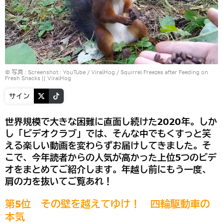
© 写真 :
Screenshot : YouTube / ViralHog
/
Squirrel Freezes after Feeding on
Fresh Snacks || ViralHog
サイン
世界規模で大きな困難に直面し続けた2020年。しか
し「ビデオクラブ」では、そんな中でもくすっと笑
える楽しい動画を変わらずお届けしてきました。そ
こで、今年読者からの人気が高かった上位5つのビデ
オをまとめてご紹介します。年越し前にもう一度、
肩の力を抜いてご覧あれ！
第5位 その壁を越えてゆけ！ 四輪駆動車の
本気