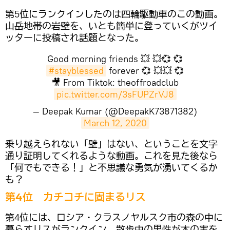
第5位にランクインしたのは四輪駆動車のこの動画。
山岳地帯の岩壁を、いとも簡単に登っていくがツイ
ッターに投稿され話題となった。
Good morning friends 💥 💥💞 💞
#stayblessed
forever 💞 💥💥 💞
🎥 From Tiktok: theoffroadclub
pic.twitter.com/3sFUPZrVJ8
— Deepak Kumar (@DeepakK73871382)
March 12, 2020
​乗り越えられない「壁」はない、ということを文字
通り証明してくれるような動画。これを見た後なら
「何でもできる！」と不思議な勇気が湧いてくるか
も？
第4位 カチコチに固まるリス
第4位には、ロシア・クラスノヤルスク市の森の中に
暮らすリスがランクイン。散歩中の男性が木の実を