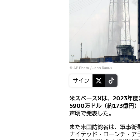
© AP Photo / John Raoux
サイン
米スペースXは、2023年
5900万ドル（約173億
声明で発表した。
また米国防総省は、軍事衛
ナイテッド・ローンチ・アライ