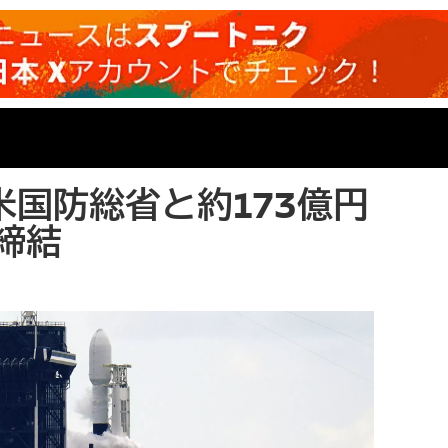
米国防総省と約173億円
締結