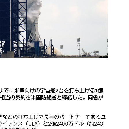
度までに米軍向けの宇宙船2台を打ち上げる1億
円）相当の契約を米国防総省と締結した。同省が
星などの打ち上げで長年のパートナーであるユ
アンス（ULA）と2億2400万ドル（約243