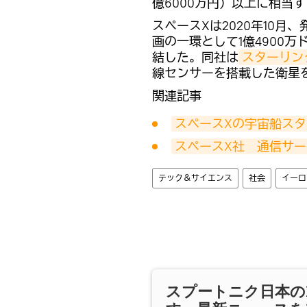
億6000万円）以上に相当
スペースXは2020年10月
画の一環として1億4900
結した。同社は
スターリン
線センサーを搭載した衛星
関連記事
スペースXの宇宙船ス
スペースX社　通信サ
テック＆サイエンス
社会
イーロ
スプートニク日本の