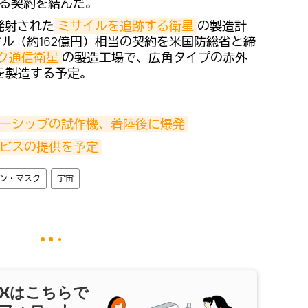
する契約を結んだ。
、発射された
ミサイルを追跡する衛星
の製造計
万ドル（約162億円）相当の契約を米国防総省と締
ク通信衛星
の製造工場で、広角タイプの赤外
を製造する予定。
ターシップの試作機、着陸後に爆発
ービスの提供を予定
ン・マスク
宇宙
X
はこちらで