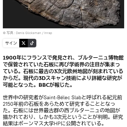
© 写真 :
Denis Glicksman / Inrap
サイン
1900年にフランスで発見され、ブルターニュ博物館
で保管されていた石板に再び学術界の注目が集まっ
ている。石板に最古の3次元欧州地図が刻まれている
からだ。現代の3Dスキャン技術により詳細な研究が
可能となった。BBCが報じた。
世界中の研究者がSaint-Bélec Slabと呼ばれる紀元前
2150年前の石板をあらためて研究することとなっ
た。石板には世界最古群の西ブルターニュの地図が
描かれており、しかも3次元ということが判明。研究
結果はボーンマス大学HPに公開されている。