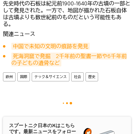
先史時代の石板は紀元前1900-1640年の古墳の一部と
して発見された。一方で、地図が描かれた石板自体
は古墳よりも数世紀前のものだという可能性もあ
る。
関連ニュース
中国で未知の文明の痕跡を発見
死海洞窟で発掘　2千年前の聖書一節や6千年前
の子どもの遺骨など
欧州
国際
テック＆サイエンス
社会
歴史
スプートニク日本の
X
はこちら
です。最新ニュースをフォロー