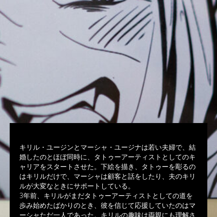
キリル・ユージンとマーシャ・ユージナは若い夫婦で、結
婚したのとほぼ同時に、タトゥーアーティストとしてのキ
ャリアをスタートさせた。下絵を描き、タトゥーを彫るの
はキリルだけで、マーシャは顧客と話をしたり、夫のキリ
ルが大変なときにサポートしている。
3年前、キリルがまだタトゥーアーティストとしての道を
歩み始めたばかりのとき、彼を信じて応援していたのはマ
ーシャただ一人であった。キリルの趣味は両親にも理解さ