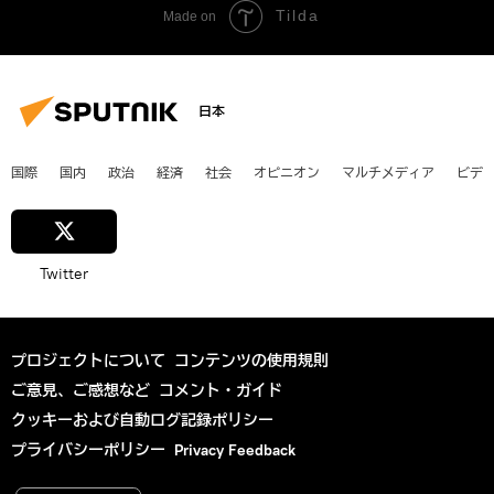
Tilda
Made on
日本
国際
国内
政治
経済
社会
オピニオン
マルチメディア
ビデ
Twitter
プロジェクトについて
コンテンツの使用規則
ご意見、ご感想など
コメント・ガイド
クッキーおよび自動ログ記録ポリシー
プライバシーポリシー
Privacy Feedback