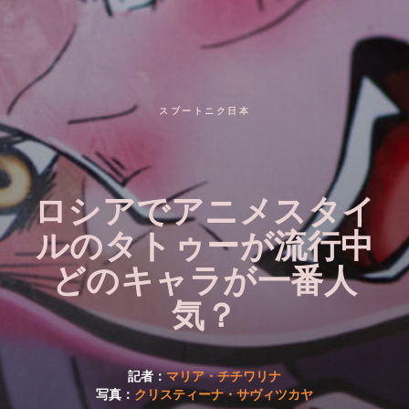
スプートニク日本
ロシアでアニメスタイ
ルのタトゥーが流行中
どのキャラが一番人
気？
記者：
マリア・チチワリナ
クリスティーナ・サヴィツカヤ
写真：