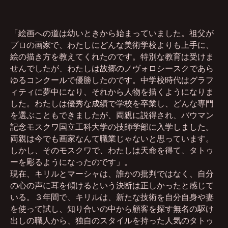
「絵画への道は幼いときから始まっていました。祖父が
プロの画家で、わたしにどんな美術学校よりも上手に、
絵の描き方を教えてくれたのです。特別な教育は受けま
せんでしたが、わたしは故郷のノヴォロシースクであら
ゆるコンクールで優勝したのです。中学校時代はグラフ
ィティに夢中になり、それから人物を描くようになりま
した。わたしは優秀な成績で学校を卒業し、どんな専門
を選ぶこともできましたが、両親に説得され、バウマン
記念モスクワ国立工科大学の技師学部に入学しました。
両親は今でも画家なんて職業じゃないと思っています。
しかし、そのモスクワで、わたしは天命を得て、タトゥ
ーを彫るようになったのです」。
現在、キリルとマーシャは、誰かの批判ではなく、自分
の心の声に耳を傾けるという決断は正しかったと感じて
いる。３年間で、キリルは、新たな技術を自分自身や妻
を使って試し、知り合いの中から顧客を探す無名の駆け
出しの職人から、独自のスタイルを持った人気のタトゥ