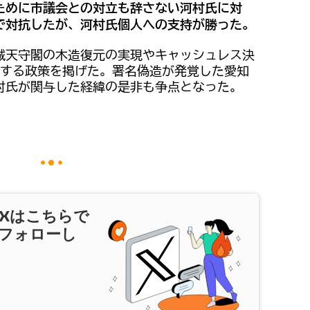
ために市議会との対立も辞さない河村氏に対
で対抗したが、河村氏個人への支持が勝った。
城天守閣の木造復元の実現やキャッシュレス決
元する政策を掲げた。署名偽造が発覚した愛知
村氏が関与した経緯の是非も争点となった。
X
はこちらで
フォローし