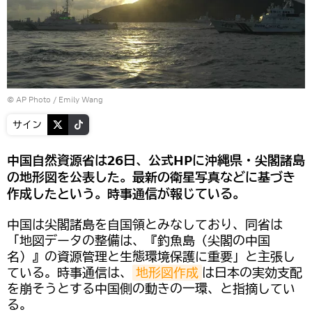
© AP Photo / Emily Wang
サイン
中国自然資源省は26日、公式HPに沖縄県・尖閣諸島
の地形図を公表した。最新の衛星写真などに基づき
作成したという。時事通信が報じている。
中国は尖閣諸島を自国領とみなしており、同省は
「地図データの整備は、『釣魚島（尖閣の中国
名）』の資源管理と生態環境保護に重要」と主張し
ている。時事通信は、
地形図作成
は日本の実効支配
を崩そうとする中国側の動きの一環、と指摘してい
る。