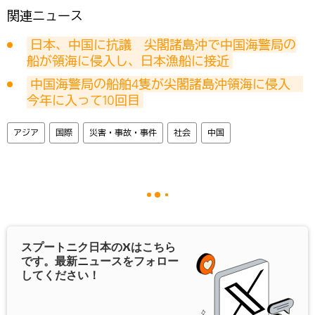
関連ニュース
日本、中国に抗議　尖閣諸島沖で中国海警局の
船が領海に侵入し、日本漁船に接近
中国海警局の船舶4隻が尖閣諸島沖領海に侵入　
今年に入って10回目
アジア
国際
災害・事故・事件
社会
中国
スプートニク日本の
X
はこちら
です。最新ニュースをフォロー
してください！