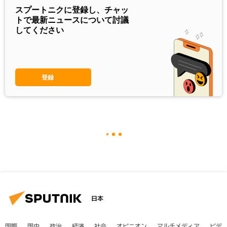
スプートニクに登録し、チャッ
トで最新ニュースについて討議
してください
登録
日本
国際
国内
政治
経済
社会
オピニオン
マルチメディア
ビデ