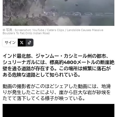
© 写真 :
Screenshot: YouTube / Caters Clips
/
Landslide Causes Massive
Boulders To Fall Onto Indian Road
サイン
インド最北部、ジャンムー・カシミール州の都市、
シュリーナガルには、標高約4800メートルの断崖絶
壁を通る道路が存在する。この場所は頻繁に落石が
ある危険な道路として知られている。
動画の撮影者がこのほどシェアした動画には、地滑
りが発生したことにより、崖から巨大な岩が砂埃を
たてて落下してくる様子が映っている。