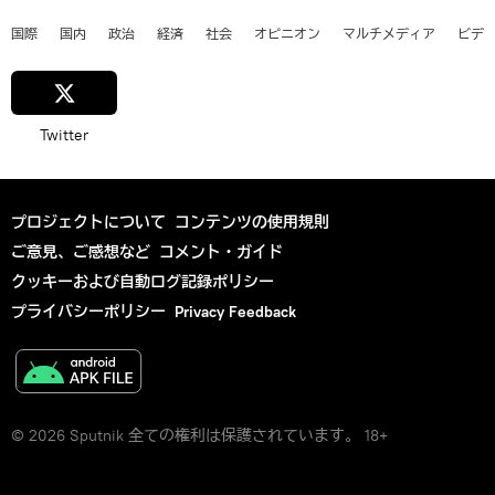
国際
国内
政治
経済
社会
オピニオン
マルチメディア
ビデ
Twitter
プロジェクトについて
コンテンツの使用規則
ご意見、ご感想など
コメント・ガイド
クッキーおよび自動ログ記録ポリシー
プライバシーポリシー
Privacy Feedback
© 2026 Sputnik 全ての権利は保護されています。 18+