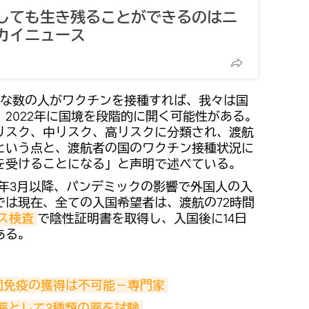
しても生き残ることができるのはニ
カイニュース
な数の人がワクチンを接種すれば、我々は国
2022年に国境を段階的に開く可能性がある。
リスク、中リスク、高リスクに分類され、渡航
という点と、渡航者の国のワクチン接種状況に
を受けることになる」と声明で述べている。
0年3月以降、パンデミックの影響で外国人の入
では現在、全ての入国希望者は、渡航の72時間
ス検査
で陰性証明書を取得し、入国後に14日
ある。
団免疫の獲得は不可能－専門家
薬として3種類の薬を試験