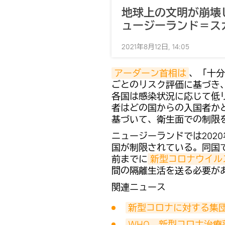
地球上の文明が崩壊
ュージーランド＝ス
2021年8月12日, 14:05
アーダーン首相は
、「十分
ごとのリスク評価に基づき、
各国は感染状況に応じて低
者はどの国からの入国者か
基づいて、衛生面での制限
ニュージーランドでは202
国が制限されている。同国
前までに
新型コロナウイル
間の隔離生活を送る必要が
関連ニュース
新型コロナに対する集
WHO、新型コロナ治療