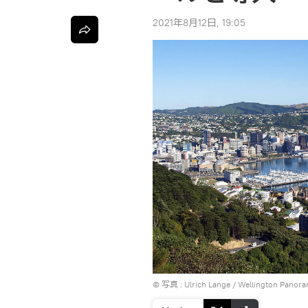
2021年8月12日, 19:05
© 写真 : Ulrich Lange /
Wellington Panor