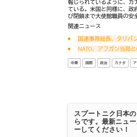
報じられているように、カ
ている。米国と同様に、政
び閉鎖まで大使館職員の安
関連ニュース
国連事務総長、タリバ
NATO、アフガン当局
中東
国際
政治
カナダ
ア
スプートニク日本の
らです。最新ニュー
ーしてください！