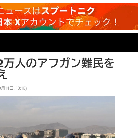
2万人のアフガン難民を
え
月14日, 13:16
)