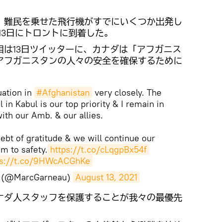
、難民を乗せた飛行機がすでにいくつか出発し
13日にトロントに到着した。
相は13日ツイッターに、カナダは「アフガニス
アフガニスタンの人々の安全を確保するために
。
uation in
#Afghanistan
very closely. The
 in Kabul is our top priority & I remain in
ith our Amb. & our allies.
bt of gratitude & we will continue our
em to safety.
https://t.co/cLqgpBx54f
ps://t.co/9HWcACGhKe
u (@MarcGarneau)
August 13, 2021
ナダ人スタッフを保護することが我々の最優先