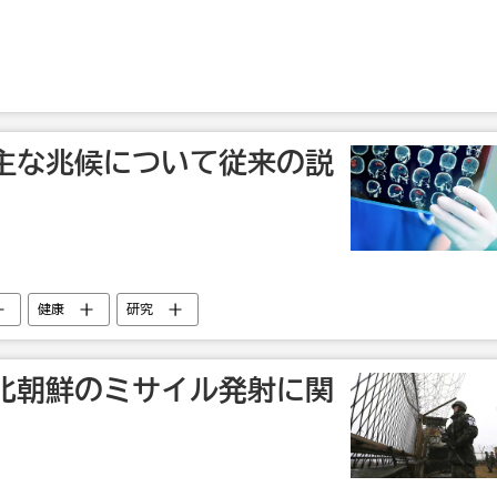
主な兆候について従来の説
健康
研究
北朝鮮のミサイル発射に関