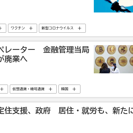
ワクチン
新型コロナウイルス
ペレーター 金融管理当局
が廃業へ
仮想通貨・暗号通貨
韓国
定住支援、政府 居住・就労も、新た