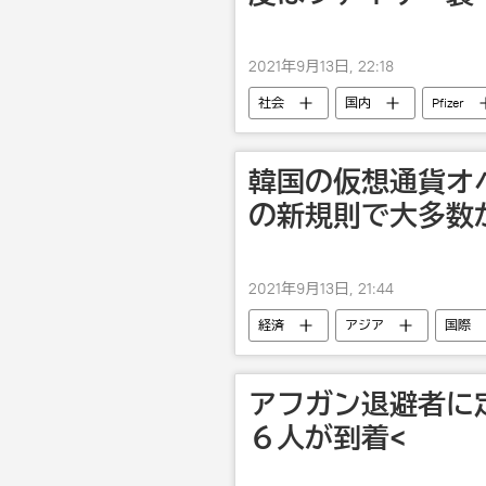
2021年9月13日, 22:18
社会
国内
Pfizer
韓国の仮想通貨オ
の新規則で大多数
2021年9月13日, 21:44
経済
アジア
国際
アフガン退避者に
６人が到着<