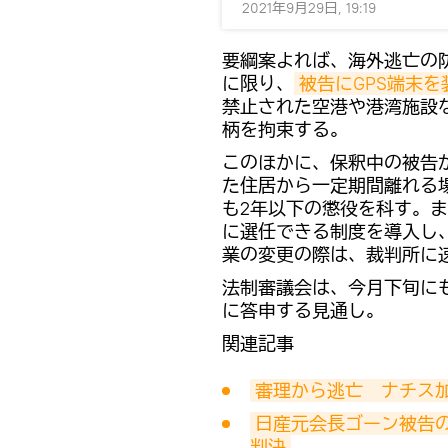
2021年9月29日, 19:19
要綱案よれば、海外逃亡の
に限り、
被告にGPS端末
禁止された空港や港湾施設
柄を拘束する。
このほかに、保釈中の被告
た住居から一定期間離れる
も2年以下の懲役を科す。
に選任できる制度を導入し
業の変更の際は、裁判所に
法制審議会は、今月下旬に
に答申する見通し。
関連記事
審理から逃亡　ナチス加
日産元会長ゴーン被告
判決