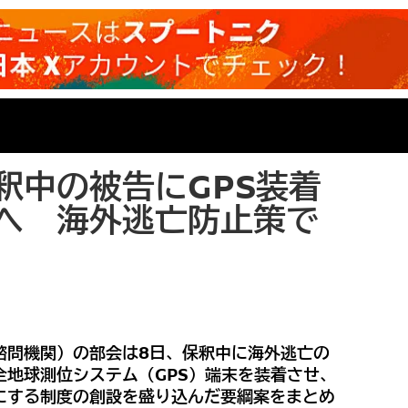
釈中の被告にGPS装着
へ 海外逃亡防止策で
諮問機関）の部会は8日、保釈中に海外逃亡の
全地球測位システム（GPS）端末を装着させ、
にする制度の創設を盛り込んだ要綱案をまとめ