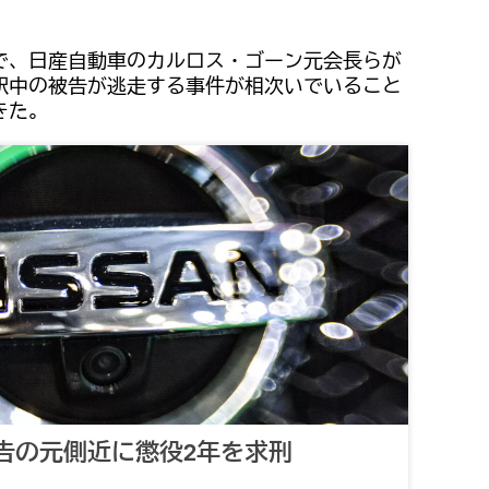
で、日産自動車のカルロス・ゴーン元会長らが
釈中の被告が逃走する事件が相次いでいること
きた。
告の元側近に懲役2年を求刑