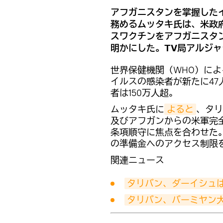
アフガニスタンを掌握した
務めるムッタキ氏は、米政
スワクチンをアフガニスタ
明かにした。TV局アルジ
世界保健機関（WHO）に
イルスの感染者が新たに47
者は150万人超。
ムッタキ氏に
よると
、タリ
及びアフガンからの米軍完
条項順守に焦点を合わせた
の準備金へのアクセス制限
関連ニュース
タリバン、ダーイシュ
タリバン、バーミヤン