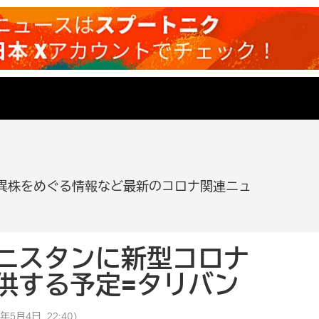
異株をめぐる情報など最新のコロナ関連ニュ
ニスタンに新型コロナ
供する予定=タリバン
2年5月4日, 22:40
)