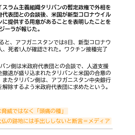
イスラム主義組織タリバンの暫定政権で外相を
府代表団との会談後、米国が新型コロナウイル
ンに提供する用意があることを表明したことを
ャジーラが報じた。
よると、アフガニスタンでは8日、新型コロナウ
人、死者1人が確認された。ワクチン接種完了
バン側は米政府代表団との会談で、人道支援
全撤退が盛り込まれたタリバンと米国の合意の
。またタリバン側は、アフガニスタン中央銀行
を解除するよう米政府代表団に求めたという。
は脅威ではなく「頭痛の種」
大仏の跡地には手出ししないと断言＝メディア