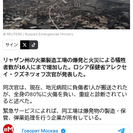
©
REUTERS
/ Russia's Emergencies Ministry
サイン
リャザン州の火薬製造工場の爆発と火災による犠牲
者数が16人にまで増加した。ロシア保健省アレクセ
イ・クズネツォフ次官が発表した。
同次官は、現在、地元病院に負傷者1人が搬送された
が、全身の80％に火傷を負い、重症と診断されてい
ると述べた。
緊急サービスによれば、同工場は爆発物の製造・保
管、弾薬処理を行う企業が所有している。