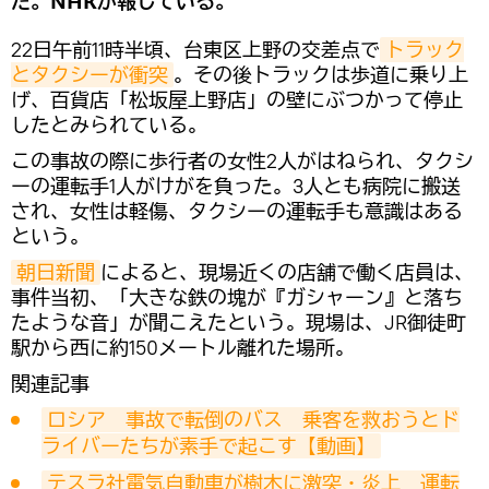
た。NHKが報じている。
22日午前11時半頃、台東区上野の交差点で
トラック
とタクシーが衝突
。その後トラックは歩道に乗り上
げ、百貨店「松坂屋上野店」の壁にぶつかって停止
したとみられている。
この事故の際に歩行者の女性2人がはねられ、タクシ
ーの運転手1人がけがを負った。3人とも病院に搬送
され、女性は軽傷、タクシーの運転手も意識はある
という。
朝日新聞
によると、現場近くの店舗で働く店員は、
事件当初、「大きな鉄の塊が『ガシャーン』と落ち
たような音」が聞こえたという。現場は、JR御徒町
駅から西に約150メートル離れた場所。
関連記事
ロシア　事故で転倒のバス　乗客を救おうとド
ライバーたちが素手で起こす【動画】
テスラ社電気自動車が樹木に激突・炎上　運転