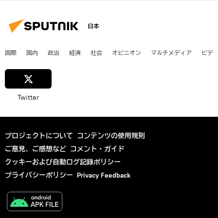
日本
国際
国内
政治
経済
社会
オピニオン
マルチメディア
ビデ
Twitter
プロジェクトについて
コンテンツの使用規則
ご意見、ご感想など
コメント・ガイド
クッキーおよび自動ログ記録ポリシー
プライバシーポリシー
Privacy Feedback