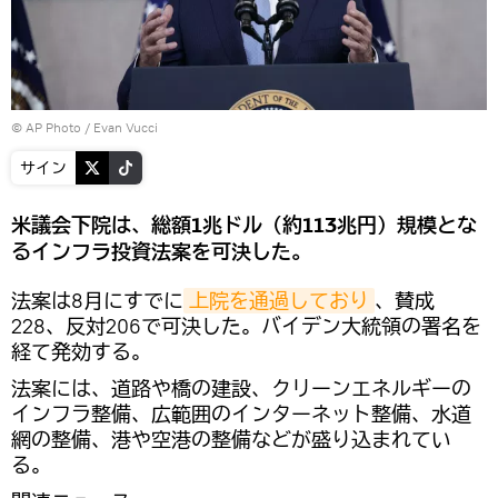
© AP Photo /
Evan Vucci
サイン
米議会下院は、総額1兆ドル（約113兆円）規模とな
るインフラ投資法案を可決した。
法案は8月にすでに
上院を通過しており
、賛成
228、反対206で可決した。バイデン大統領の署名を
経て発効する。
法案には、道路や橋の建設、クリーンエネルギーの
インフラ整備、広範囲のインターネット整備、水道
網の整備、港や空港の整備などが盛り込まれてい
る。