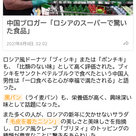
中国ブロガー「ロシアのスーパーで驚い
た食品」
2021年8月9日, 02:02
ロシア風ドーナツ「プィシキ」または「ポンチキ」
も、「比類のない味」として高く評価された。プィ
シキをサンクトペテルブルクで食べたという中国人
男性は「一口食べると心が幸福で満たされる」と語
った。
黒パン
（ライ麦パン）も、栄養価が高く、興味深い
味として話題になった。
また多くの人が、ロシアの新年に欠かせないサラダ
「
毛皮を着たニシン」
の美しさと美味しさを指摘
し、ロシア風クレープ「ブリヌィ」のトッピングの
種類が豊富なことに驚きをあらわした。