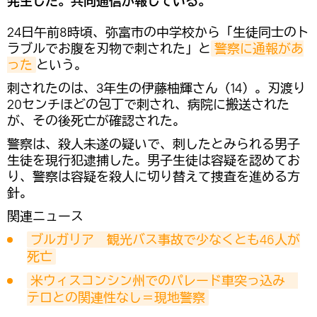
発生した。共同通信が報じている。
24日午前8時頃、弥富市の中学校から「生徒同士のト
ラブルでお腹を刃物で刺された」と
警察に通報があ
った
という。
刺されたのは、3年生の伊藤柚輝さん（14）。刃渡り
20センチほどの包丁で刺され、病院に搬送された
が、その後死亡が確認された。
警察は、殺人未遂の疑いで、刺したとみられる男子
生徒を現行犯逮捕した。男子生徒は容疑を認めてお
り、警察は容疑を殺人に切り替えて捜査を進める方
針。
関連ニュース
ブルガリア　観光バス事故で少なくとも46人が
死亡
米ウィスコンシン州でのパレード車突っ込み　
テロとの関連性なし＝現地警察