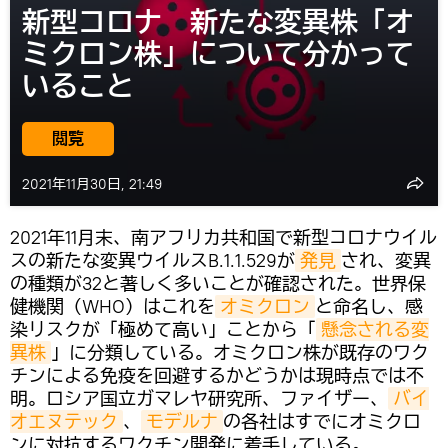
新型コロナ 新たな変異株「オ
ミクロン株」について分かって
いること
閲覧
2021年11月30日, 21:49
2021年11月末、南アフリカ共和国で新型コロナウイル
スの新たな変異ウイルスB.1.1.529が
発見
され、変異
の種類が32と著しく多いことが確認された。世界保
健機関（WHO）はこれを
オミクロン
と命名し、感
染リスクが「極めて高い」ことから「
懸念される変
異株
」に分類している。オミクロン株が既存のワク
チンによる免疫を回避するかどうかは現時点では不
明。ロシア国立ガマレヤ研究所、ファイザー、
バイ
オエヌテック
、
モデルナ
の各社はすでにオミクロ
ンに対抗するワクチン開発に着手している。