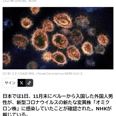
2021年12月1日, 18:45
CC BY 2.0
/
NIAID-RML
/
Novel Coronavirus SARS-CoV-2
サイン
日本では1日、11月末にペルーから入国した外国人男
性が、新型コロナウイルスの新たな変異株「オミク
ロン株」に感染していたことが確認された。NHKが
報じている。