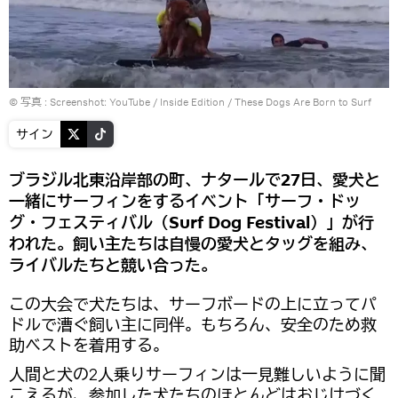
© 写真 :
Screenshot: YouTube / Inside Edition
/
These Dogs Are Born to Surf
サイン
ブラジル北東沿岸部の町、ナタールで27日、愛犬と
一緒にサーフィンをするイベント「サーフ・ドッ
グ・フェスティバル（Surf Dog Festival）」が行
われた。飼い主たちは自慢の愛犬とタッグを組み、
ライバルたちと競い合った。
この大会で犬たちは、サーフボードの上に立ってパ
ドルで漕ぐ飼い主に同伴。もちろん、安全のため救
助ベストを着用する。
人間と犬の2人乗りサーフィンは一見難しいように聞
こえるが、参加した犬たちのほとんどはおじけづく