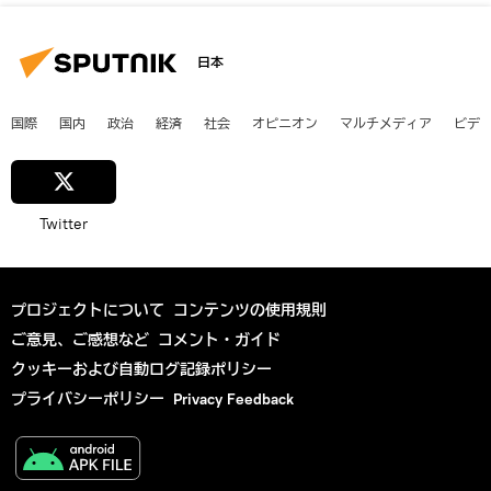
日本
国際
国内
政治
経済
社会
オピニオン
マルチメディア
ビデ
Twitter
プロジェクトについて
コンテンツの使用規則
ご意見、ご感想など
コメント・ガイド
クッキーおよび自動ログ記録ポリシー
プライバシーポリシー
Privacy Feedback