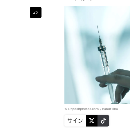
© Depositphotos.com / Baburkina
サイン