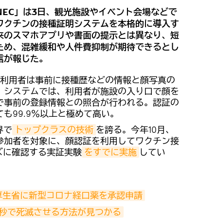
EC」は3日、観光施設やイベント会場などで
ワクチンの接種証明システムを本格的に導入す
来のスマホアプリや書面の提示とは異なり、短
ため、混雑緩和や人件費抑制が期待できるとし
信が報じた。
利用者は事前に接種歴などの情報と顔写真の
。システムでは、利用者が施設の入り口で顔を
で事前の登録情報との照合が行われる。認証の
も99.9％以上と極めて高い。
界で
トップクラスの技術
を誇る。今年10月、
参加者を対象に、顔認証を利用してワクチン接
ズに確認する実証実験
をすでに実施
してい
厚生省に新型コロナ経口薬を承認申請
2秒で死滅させる方法が見つかる