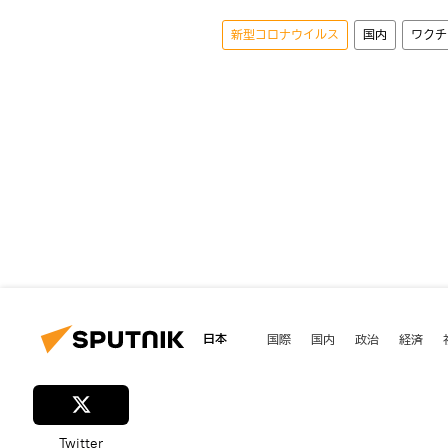
新型コロナウイルス
国内
ワクチ
日本
国際
国内
政治
経済
Twitter