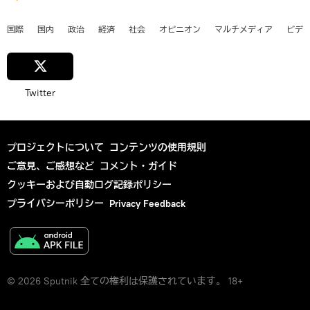
国際
国内
政治
経済
社会
オピニオン
マルチメディア
ビデ
Twitter
プロジェクトについて
コンテンツの使用規則
ご意見、ご感想など
コメント・ガイド
クッキーおよび自動ログ記録ポリシー
プライバシーポリシー
Privacy Feedback
© 2026 Sputnik 全ての権利は保護されています。 18+