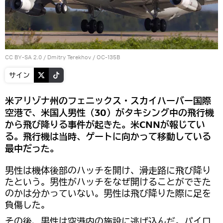
CC BY-SA 2.0
/
Dmitry Terekhov
/
OC-135B
サイン
米アリゾナ州のフェニックス・スカイハーバー国際
空港で、米国人男性（30）がタキシング中の飛行機
から飛び降りる事件が起きた。米CNNが報じてい
る。飛行機は当時、ゲートに向かって移動している
最中だった。
男性は機体後部のハッチを開け、滑走路に飛び降り
たという。男性がハッチをなぜ開けることができた
のかは分かっていない。男性は飛び降りた際に足を
負傷した。
その後、男性は空港内の施設に逃げ込んだ。パイロ