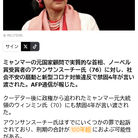
©
REUTERS
サイン
ミャンマーの元国家顧問で実質的な首相、ノーベル
賞受賞者のアウンサンスーチー氏（76）に対し、社
会不安の扇動と新型コロナ対策違反で禁固4年が言い
渡された。AFP通信が報じた。
クーデター後に政権から追われたミャンマー元大統
領のウィンミン氏（70）にも禁固4年が言い渡され
た。
アウンサンスーチー氏はすでにいくつかの罪で起訴
されており、刑期の合計が
100年超
におよぶ可能性
がある。