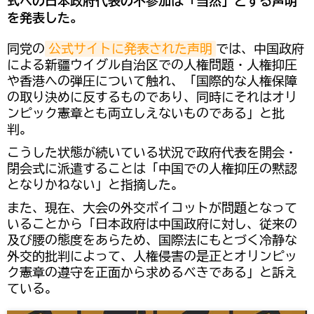
式への日本政府代表の不参加は「当然」とする声明
を発表した。
同党の
公式サイトに発表された声明
では、中国政府
による新疆ウイグル自治区での人権問題・人権抑圧
や香港への弾圧について触れ、「国際的な人権保障
の取り決めに反するものであり、同時にそれはオリ
ンピック憲章とも両立しえないものである」と批
判。
こうした状態が続いている状況で政府代表を開会・
閉会式に派遣することは「中国での人権抑圧の黙認
となりかねない」と指摘した。
また、現在、大会の外交ボイコットが問題となって
いることから「日本政府は中国政府に対し、従来の
及び腰の態度をあらため、国際法にもとづく冷静な
外交的批判によって、人権侵害の是正とオリンピッ
ク憲章の遵守を正面から求めるべきである」と訴え
ている。