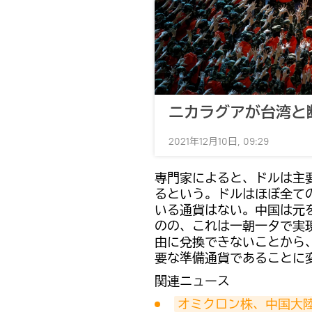
ニカラグアが台湾と
2021年12月10日, 09:29
専門家によると、ドルは主
るという。ドルはほぼ全て
いる通貨はない。中国は元
のの、これは一朝一夕で実
由に兌換できないことから、
要な準備通貨であることに
関連ニュース
オミクロン株、中国大