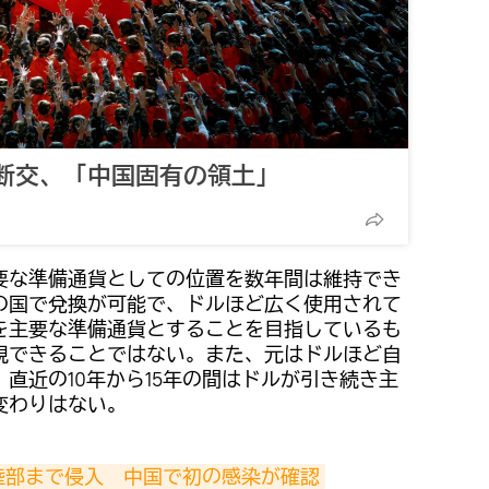
断交、「中国固有の領土」
要な準備通貨としての位置を数年間は維持でき
の国で兌換が可能で、ドルほど広く使用されて
を主要な準備通貨とすることを目指しているも
現できることではない。また、元はドルほど自
直近の10年から15年の間はドルが引き続き主
変わりはない。
陸部まで侵入　中国で初の感染が確認