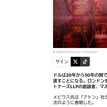
© Depositphotos.com / Koydesign
サイン
ドルは20年から50年の間
渡すことになる。ロンドン
トナーズLLPの創設者、マ
メビウス氏は「アトン」社
次のように表明した。