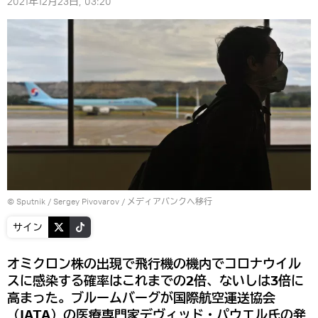
2021年12月23日, 03:20
© Sputnik / Sergey Pivovarov
/
メディアバンクへ移行
サイン
オミクロン株の出現で飛行機の機内でコロナウイル
スに感染する確率はこれまでの2倍、ないしは3倍に
高まった。ブルームバーグが国際航空運送協会
（IATA）の医療専門家デヴィッド・パウエル氏の発