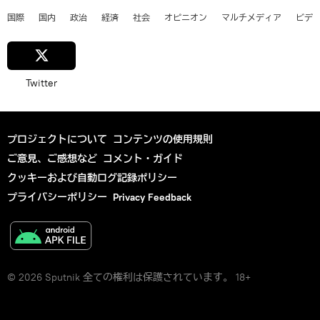
国際
国内
政治
経済
社会
オピニオン
マルチメディア
ビデ
Twitter
プロジェクトについて
コンテンツの使用規則
ご意見、ご感想など
コメント・ガイド
クッキーおよび自動ログ記録ポリシー
プライバシーポリシー
Privacy Feedback
© 2026 Sputnik 全ての権利は保護されています。 18+